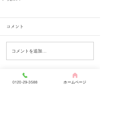
コメント
コメントを追加…
株式会社おとぎ草子
0120-29-3588
ホームページ
セレモニー さくら花ホール
​【24時間対応】
0120-29-3588
fax:
05979-2-3224
〒519-5204 三重県南牟婁郡 御浜町大字阿
田和6420-1